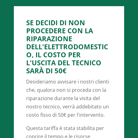
SE DECIDI DI NON
PROCEDERE CON LA
RIPARAZIONE
DELL'ELETTRODOMESTIC
O, IL COSTO PER
L'USCITA DEL TECNICO
SARÀ DI 50€
Desideriamo avvisare i nostri clienti
che, qualora non si proceda con la
riparazione durante la visita del
nostro tecnico, verrà addebitato un
costo fisso di 50€ per l'intervento.
Questa tariffa è stata stabilita per
coprire il tempo e le risorse