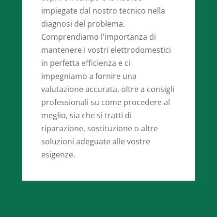
impiegate dal nostro tecnico nella
diagnosi del problema.
Comprendiamo l'importanza di
mantenere i vostri elettrodomestici
in perfetta efficienza e ci
impegniamo a fornire una
valutazione accurata, oltre a consigli
professionali su come procedere al
meglio, sia che si tratti di
riparazione, sostituzione o altre
soluzioni adeguate alle vostre
esigenze.