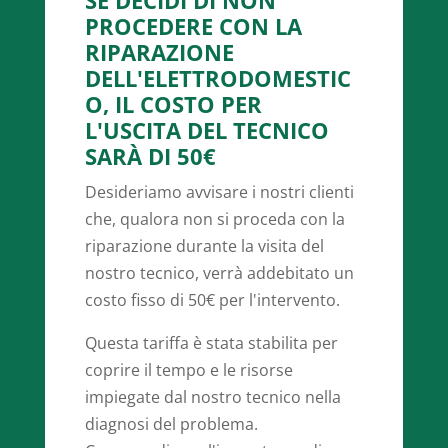
SE DECIDI DI NON
PROCEDERE CON LA
RIPARAZIONE
DELL'ELETTRODOMESTIC
O, IL COSTO PER
L'USCITA DEL TECNICO
SARÀ DI 50€
Desideriamo avvisare i nostri clienti
che, qualora non si proceda con la
riparazione durante la visita del
nostro tecnico, verrà addebitato un
costo fisso di 50€ per l'intervento.
Questa tariffa è stata stabilita per
coprire il tempo e le risorse
impiegate dal nostro tecnico nella
diagnosi del problema.