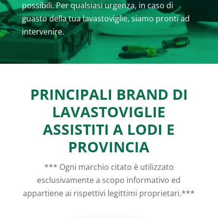
possibili. Per qualsiasi urgenza, in caso di
guasto della tua lavastoviglie, siamo pronti ad
intervenire.
PRINCIPALI BRAND DI
LAVASTOVIGLIE
ASSISTITI A LODI E
PROVINCIA
*** Ogni marchio citato è utilizzato
esclusivamente a scopo informativo ed
appartiene ai rispettivi legittimi proprietari.***