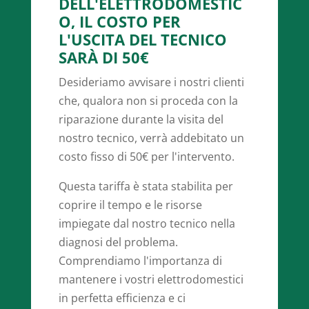
DELL'ELETTRODOMESTIC
O, IL COSTO PER
L'USCITA DEL TECNICO
SARÀ DI 50€
Desideriamo avvisare i nostri clienti
che, qualora non si proceda con la
riparazione durante la visita del
nostro tecnico, verrà addebitato un
costo fisso di 50€ per l'intervento.
Questa tariffa è stata stabilita per
coprire il tempo e le risorse
impiegate dal nostro tecnico nella
diagnosi del problema.
Comprendiamo l'importanza di
mantenere i vostri elettrodomestici
in perfetta efficienza e ci